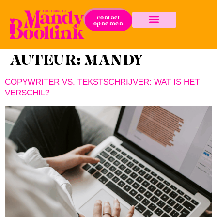
contact
opnemen
AUTEUR:
MANDY
COPYWRITER VS. TEKSTSCHRIJVER: WAT IS HET
VERSCHIL?